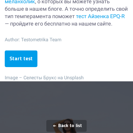
меланхолик
, о которых вы можете узнать
больше в нашем блоге. А точно определить свой
тип темперамента поможет
тест Айзенка EPQ-R
— пройдите его бесплатно на нашем сайте.
Author:
Testometrika Team
Start test
Image –
Селесты Брукс на Unsplash
Back to list